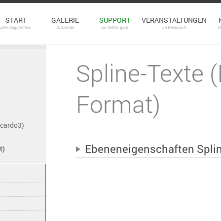
START
GALERIE
SUPPORT
VERANSTALTUNGEN
alles beginnt hier
Nutzende
wir helfen gern
im Gespräch
s
Spline-Texte 
Format)
(cardo3)
Ebeneneigenschaften Splin
t)