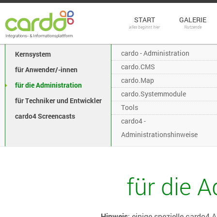
START
GALERIE
alles beginnt hier
Nutzende
cardo - Administration
Kernsystem
cardo.CMS
für Anwender/-innen
cardo.Map
für die Administration
cardo.Systemmodule
für Techniker und Entwickler
Tools
cardo4 Screencasts
cardo4 -
Administrationshinweise
für die 
Hinweis
: einige spezielle cardo4