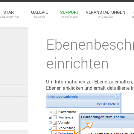
START
GALERIE
SUPPORT
VERANSTALTUNGEN
alles beginnt hier
Nutzende
wir helfen gern
im Gespräch
s
Ebenenbesch
einrichten
Um Informationen zur Ebene zu erhalten,
Ebenen anklicken und erhält detailliert