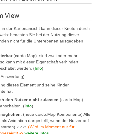
m View
 in der Kartenansicht kann dieser Knoten durch
nweis: beachten Sie bei der Nutzung dieser
nden nicht für die Unterebenen ausgegeben
ierbar
(cardo.Map): sind zwei oder mehr
o kann mit dieser Eigenschaft verhindert
eschaltet werden. (
Info
)
 Auswertung)
ng dieses Element und seine Kinder
hte hat
ch den Nutzer nicht zulassen
(cardo.Map):
anschalten. (
Info
)
rmöglichen
. (neue cardo.Map Komponente) Alle
als Animation dargestellt, wenn der Nutzer auf
tarten) klickt.
(Wird im Moment nur für
ngezeigt!) ->
weitere Infos