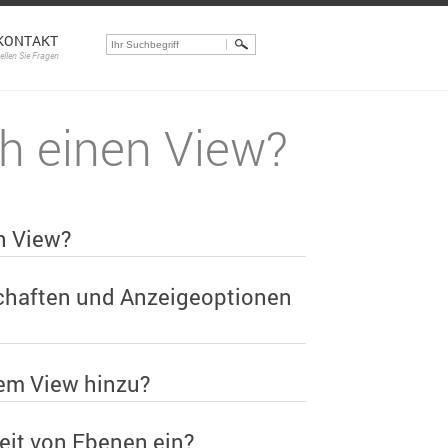
KONTAKT
tellen Sie Fragen
ch einen View?
n View?
chaften und Anzeigeoptionen
nem View hinzu?
keit von Ebenen ein?