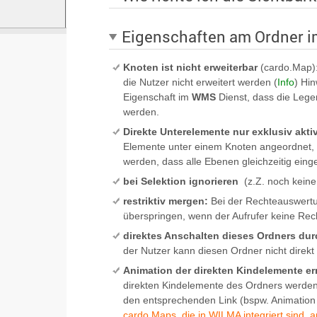
Eigenschaften am Ordner i
Knoten ist nicht erweiterbar
(cardo.Map):
die Nutzer nicht erweitert werden (
Info
) Hi
Eigenschaft im
WMS
Dienst, dass die Lege
werden.
Direkte Unterelemente nur exklusiv aktiv
Elemente unter einem Knoten angeordnet, s
werden, dass alle Ebenen gleichzeitig eing
bei Selektion ignorieren
(z.Z. noch keine
restriktiv mergen:
Bei der Rechteauswertu
überspringen, wenn der Aufrufer keine Rec
direktes Anschalten dieses Ordners dur
der Nutzer kann diesen Ordner nicht direkt 
Animation der direkten Kindelemente e
direkten Kindelemente des Ordners werden 
den entsprechenden Link (bspw. Animation s
cardo.Maps, die in WILMA integriert sind, a