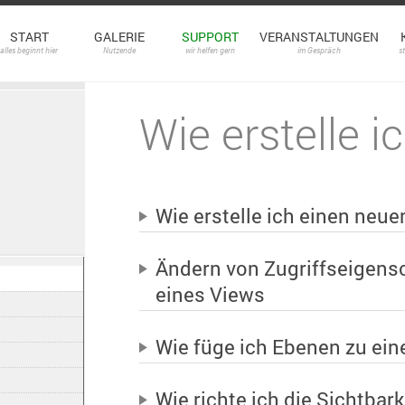
START
GALERIE
SUPPORT
VERANSTALTUNGEN
alles beginnt hier
Nutzende
wir helfen gern
im Gespräch
s
Wie erstelle i
Wie erstelle ich einen neue
Ändern von Zugriffseigens
eines Views
Wie füge ich Ebenen zu ei
Wie richte ich die Sichtbar