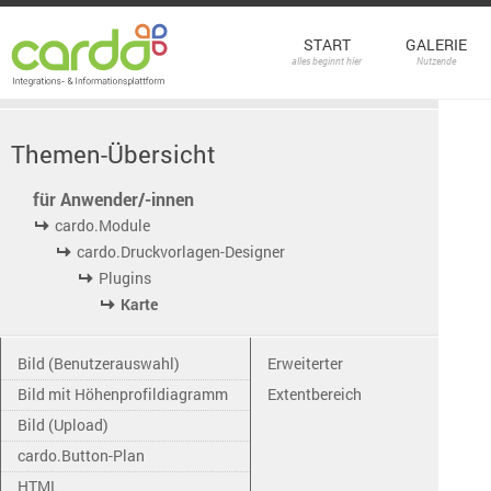
START
GALERIE
alles beginnt hier
Nutzende
Themen-Übersicht
für Anwender/-innen
cardo.Module
cardo.Druckvorlagen-Designer
Plugins
Karte
Bild (Benutzerauswahl)
Erweiterter
Bild mit Höhenprofildiagramm
Extentbereich
Bild (Upload)
cardo.Button-Plan
HTML