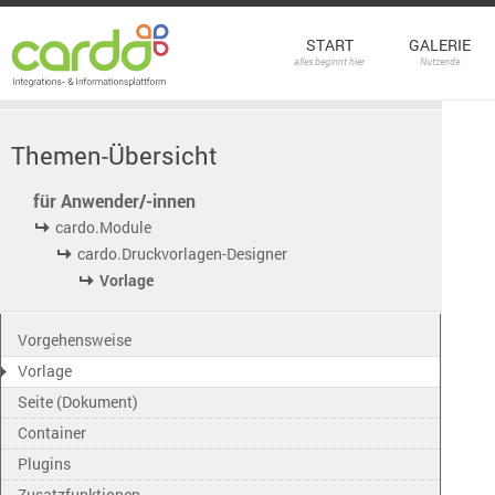
START
GALERIE
alles beginnt hier
Nutzende
Themen-Übersicht
für Anwender/-innen
cardo.Module
cardo.Druckvorlagen-Designer
Vorlage
Vorgehensweise
Vorlage
Seite (Dokument)
Container
Plugins
Zusatzfunktionen