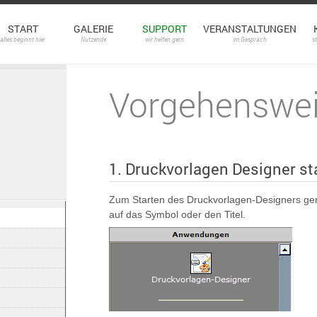
START
GALERIE
SUPPORT
VERANSTALTUNGEN
alles beginnt hier
Nutzende
wir helfen gern
im Gespräch
s
Vorgehenswe
1. Druckvorlagen Designer st
Zum Starten des Druckvorlagen-Designers genü
auf das Symbol oder den Titel.