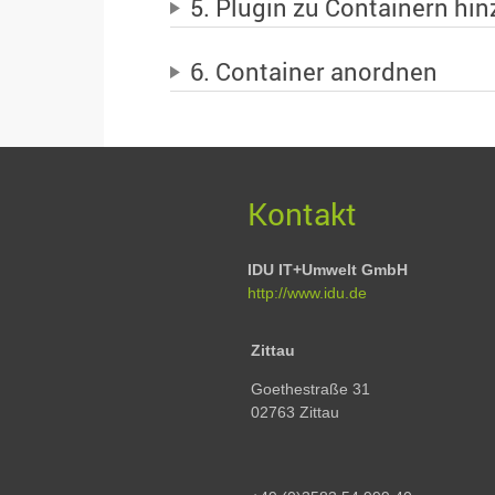
5. Plugin zu Containern hi
6. Container anordnen
Kontakt
IDU IT+Umwelt GmbH
http://www.idu.de
Zittau
Goethestraße 31
02763 Zittau