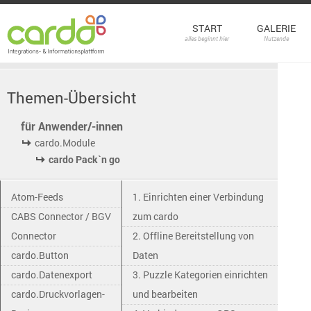
START
GALERIE
alles beginnt hier
Nutzende
Themen-Übersicht
für Anwender/-innen
cardo.Module
cardo Pack`n go
Atom-Feeds
1. Einrichten einer Verbindung
CABS Connector / BGV
zum cardo
Connector
2. Offline Bereitstellung von
cardo.Button
Daten
cardo.Datenexport
3. Puzzle Kategorien einrichten
cardo.Druckvorlagen-
und bearbeiten