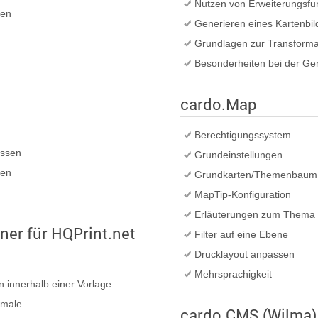
Nutzen von Erweiterungsfu
ten
Generieren eines Kartenbil
Grundlagen zur Transform
Besonderheiten bei der Ge
cardo.Map
Berechtigungssystem
assen
Grundeinstellungen
den
Grundkarten/Themenbaum e
MapTip-Konfiguration
Erläuterungen zum Thema
er für HQPrint.net
Filter auf eine Ebene
Drucklayout anpassen
Mehrsprachigkeit
n innerhalb einer Vorlage
kmale
cardo.CMS (Wilma)