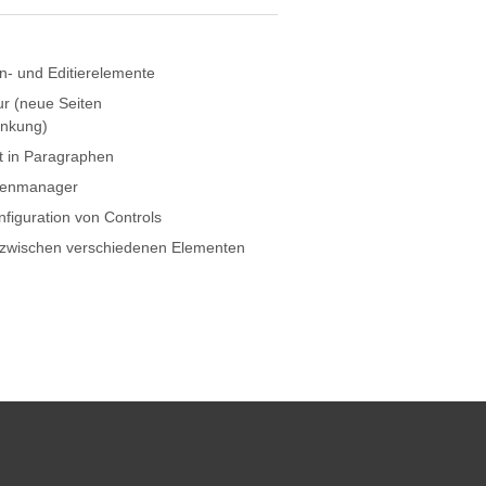
n- und Editierelemente
tur (neue Seiten
inkung)
t in Paragraphen
ienmanager
nfiguration von Controls
n zwischen verschiedenen Elementen