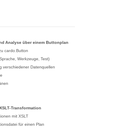
nd Analyse über einem Buttonplan
zu cardo.Button
(Sprache, Werkzeuge, Test)
g verschiedener Datenquellen
ge
länen
 XSLT-Transformation
ionen mit XSLT
tionsdatei für einen Plan