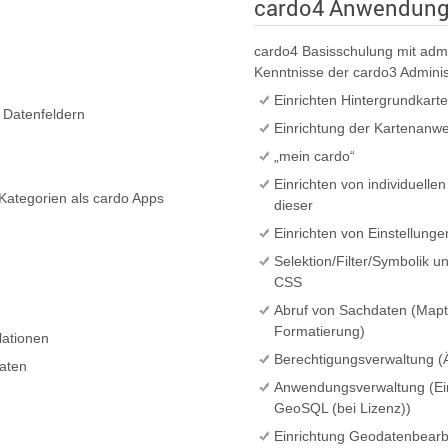
cardo4 Anwendung 
cardo4 Basisschulung mit admi
Kenntnisse der cardo3 Adminis
Einrichten Hintergrundkart
 Datenfeldern
Einrichtung der Kartenanw
„mein cardo“
Einrichten von individuelle
 Kategorien als cardo Apps
dieser
Einrichten von Einstellunge
Selektion/Filter/Symbolik u
CSS
Abruf von Sachdaten (Mapt
Formatierung)
lationen
Berechtigungsverwaltung (
Daten
Anwendungsverwaltung (Ein
GeoSQL (bei Lizenz))
Einrichtung Geodatenbear