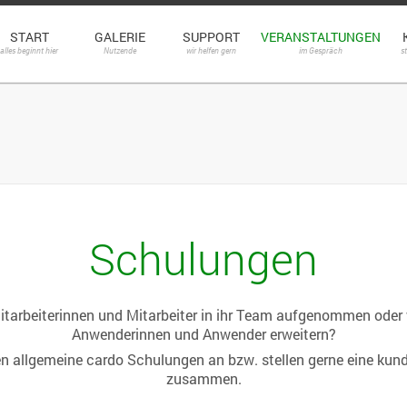
START
GALERIE
SUPPORT
VERANSTALTUNGEN
alles beginnt hier
Nutzende
wir helfen gern
im Gespräch
s
Schulungen
tarbeiterinnen und Mitarbeiter in ihr Team aufgenommen oder w
Anwenderinnen und Anwender erweitern?
en allgemeine cardo Schulungen an bzw. stellen gerne eine kund
zusammen.