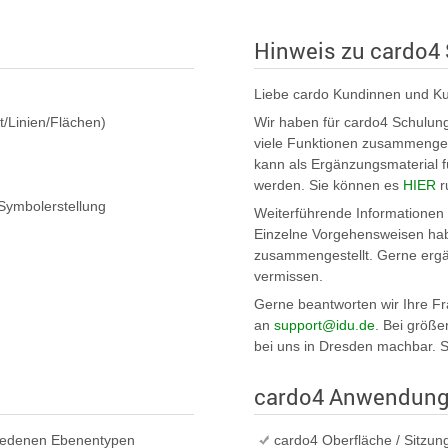
Hinweis zu cardo4
Liebe cardo Kundinnen und K
t/Linien/Flächen)
Wir haben für cardo4 Schulung
viele Funktionen zusammengef
kann als Ergänzungsmaterial 
werden. Sie können es
HIER
r
Symbolerstellung
Weiterführende Informationen f
Einzelne Vorgehensweisen hab
zusammengestellt. Gerne ergä
vermissen.
Gerne beantworten wir Ihre Fr
an
support@idu.de
. Bei größe
bei uns in Dresden machbar. S
cardo4 Anwendun
hiedenen Ebenentypen
cardo4 Oberfläche / Sitzun