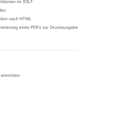
nktionen im XSLT
des
ation nach HTML
nerierung eines PDFs zur Druckausgabe
inrichten