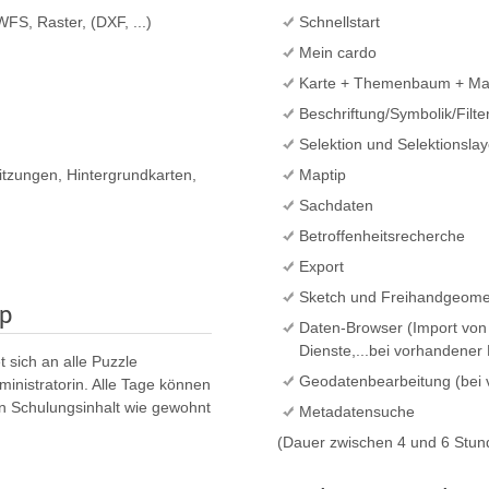
FS, Raster, (DXF, ...)
Schnellstart
Mein cardo
Karte + Themenbaum + Ma
Beschriftung/Symbolik/Filter
Selektion und Selektionslay
tzungen, Hintergrundkarten,
Maptip
Sachdaten
Betroffenheitsrecherche
Export
Sketch und Freihandgeomet
op
Daten-Browser (Import vo
Dienste,...bei vorhandener 
 sich an alle Puzzle
Geodatenbearbeitung (bei 
ministratorin. Alle Tage können
n Schulungsinhalt wie gewohnt
Metadatensuche
(Dauer zwischen 4 und 6 Stun