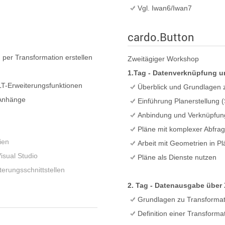
Vgl. Iwan6/Iwan7
cardo.Button
 per Transformation erstellen
Zweitägiger Workshop
1.Tag - Datenverknüpfung u
LT-Erweiterungsfunktionen
Überblick und Grundlagen 
-Anhänge
Einführung Planerstellung 
Anbindung und Verknüpfun
Pläne mit komplexer Abfra
ien
Arbeit mit Geometrien in P
sual Studio
Pläne als Dienste nutzen
erungsschnittstellen
2. Tag - Datenausgabe über
Grundlagen zu Transformat
Definition einer Transforma