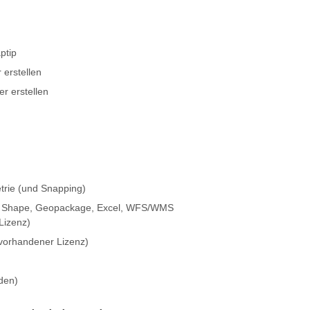
ptip
 erstellen
er erstellen
rie (und Snapping)
n Shape, Geopackage, Excel, WFS/WMS
Lizenz)
vorhandener Lizenz)
den)