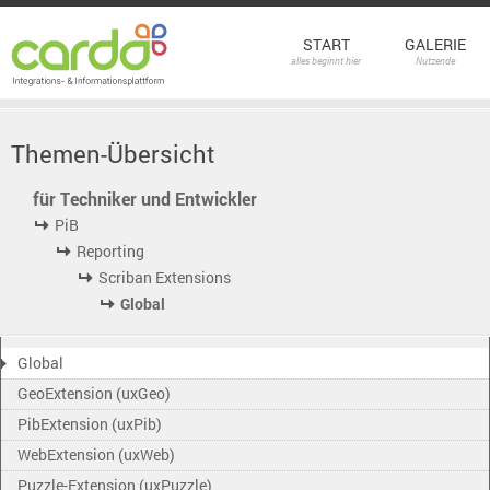
START
GALERIE
alles beginnt hier
Nutzende
Themen-Übersicht
für Techniker und Entwickler
PiB
Reporting
Scriban Extensions
Global
Global
GeoExtension (uxGeo)
PibExtension (uxPib)
WebExtension (uxWeb)
Puzzle-Extension (uxPuzzle)