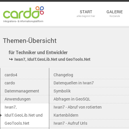
START
GALERIE
alles beginnt hier
Nutzende
Themen-Übersicht
für Techniker und Entwickler
Iwan7, IduIT.GeoLib.Net und GeoTools.Net
cardo4
Changelog
cardo
Datenquellen in Iwan7
Datenmanagement
Symbolik
Anwendungen
Abfragen in GeoSQL
Iwan7,
Iwan7 - Abruf von rotierten
IduIT.GeoLib.Net und
Kartenbildern
GeoTools.Net
Iwan7 - Aufruf Urls