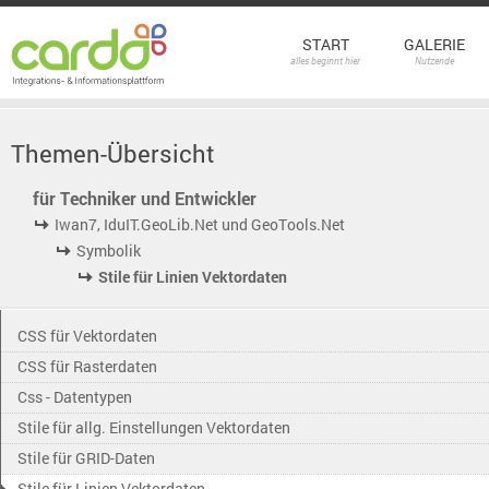
START
GALERIE
alles beginnt hier
Nutzende
Themen-Übersicht
für Techniker und Entwickler
Iwan7, IduIT.GeoLib.Net und GeoTools.Net
Symbolik
Stile für Linien Vektordaten
CSS für Vektordaten
CSS für Rasterdaten
Css - Datentypen
Stile für allg. Einstellungen Vektordaten
Stile für GRID-Daten
Stile für Linien Vektordaten