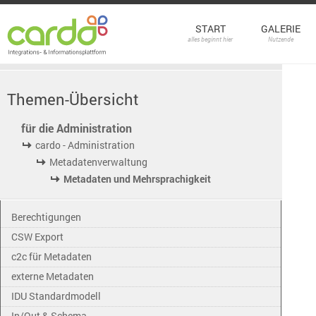
START
GALERIE
alles beginnt hier
Nutzende
Themen-Übersicht
für die Administration
cardo - Administration
Metadatenverwaltung
Metadaten und Mehrsprachigkeit
Berechtigungen
CSW Export
c2c für Metadaten
externe Metadaten
IDU Standardmodell
In/Out & Schema