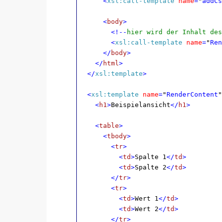
<
xsl:call-template
name
=
"
addCs
<
body
>
<!--
hier wird der Inhalt des
<
xsl:call-template
name
=
"
Ren
</
body
>
</
html
>
</
xsl:template
>
<
xsl:template
name
=
"
RenderContent
"
<
h1
>
Beispielansicht
</
h1
>
<
table
>
<
tbody
>
<
tr
>
<
td
>
Spalte 1
</
td
>
<
td
>
Spalte 2
</
td
>
</
tr
>
<
tr
>
<
td
>
Wert 1
</
td
>
<
td
>
Wert 2
</
td
>
</
tr
>