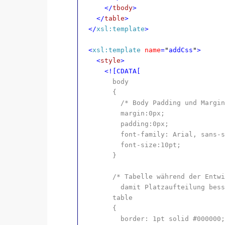
</
tbody
>
</
table
>
</
xsl:template
>
<
xsl:template
name
=
"
addCss
"
>
<
style
>
<![CDATA[
body
{
/* Body Padding und Margin
margin:0px;
padding:0px;
font-family: Arial, sans-s
font-size:10pt;
}
/* Tabelle während der Entwi
damit Platzaufteilung bess
table
{
border: 1pt solid #000000;