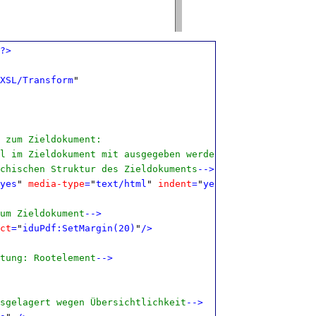
?>
XSL/Transform
"
 zum Zieldokument:
 im Zieldokument mit ausgegeben werden
chischen Struktur des Zieldokuments
-->
yes
"
media-type
=
"
text/html
"
indent
=
"
yes
"
method
=
"
html
"
/>
um Zieldokument
-->
ct
=
"
iduPdf:SetMargin(20)
"
/>
tung: Rootelement
-->
sgelagert wegen Übersichtlichkeit
-->