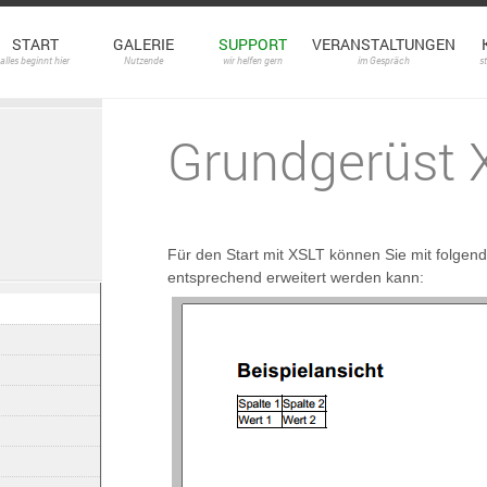
START
GALERIE
SUPPORT
VERANSTALTUNGEN
alles beginnt hier
Nutzende
wir helfen gern
im Gespräch
s
Grundgerüst 
Für den Start mit XSLT können Sie mit folgen
entsprechend erweitert werden kann: