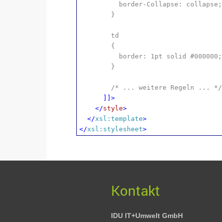
border-Collapse: collapse;
}
td
{
border: 1pt solid #000000;
}
/* ... weitere Regeln ... */
]]>
</
style
>
</
xsl:template
>
</
xsl:stylesheet
>
Kontakt
IDU IT+Umwelt GmbH