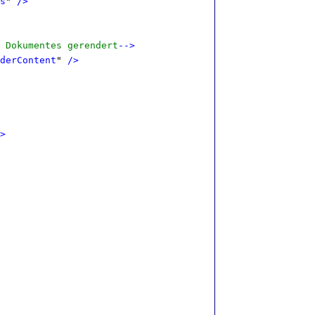
s
"
/>
 Dokumentes gerendert
-->
derContent
"
/>
>