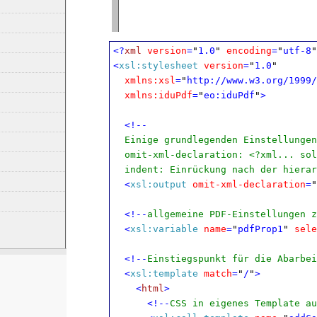
<?
xml
version
=
"
1.0
"
encoding
=
"
utf-8
"
<
xsl:stylesheet
version
=
"
1.0
"
xmlns:xsl
=
"
http://www.w3.org/1999/
xmlns:iduPdf
=
"
eo:iduPdf
"
>
<!--
Einige grundlegenden Einstellungen
omit-xml-declaration: <?xml... soll
indent: Einrückung nach der hierar
<
xsl:output
omit-xml-declaration
=
"
<!--
allgemeine PDF-Einstellungen z
<
xsl:variable
name
=
"
pdfProp1
"
sele
<!--
Einstiegspunkt für die Abarbei
<
xsl:template
match
=
"
/
"
>
<
html
>
<!--
CSS in eigenes Template au