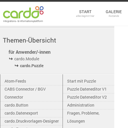
START
GALERIE
alles beginnt hier
Nutzende
Themen-Übersicht
für Anwender/-innen
cardo.Module
cardo.Puzzle
Atom-Feeds
Start mit Puzzle
CABS Connector / BGV
Puzzle Dateneditor V1
Connector
Puzzle Dateneditor V2
cardo.Button
Administration
cardo.Datenexport
Fragen, Probleme,
cardo.Druckvorlagen-Designer
Lösungen