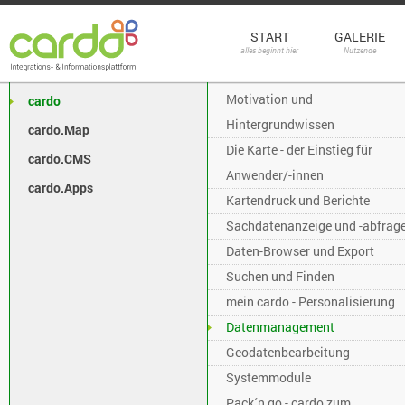
START
GALERIE
alles beginnt hier
Nutzende
Motivation und
cardo
Hintergrundwissen
cardo.Map
Die Karte - der Einstieg für
cardo.CMS
Anwender/-innen
cardo.Apps
Kartendruck und Berichte
Sachdatenanzeige und -abfrag
Daten-Browser und Export
Suchen und Finden
mein cardo - Personalisierung
Datenmanagement
Geodatenbearbeitung
Systemmodule
Pack´n go - cardo zum