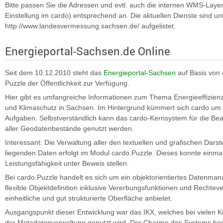
Bitte passen Sie die Adressen und evtl. auch die internen WMS-Lay
Einstellung im cardo) entsprechend an. Die aktuellen Dienste sind un
http://www.landesvermessung.sachsen.de/ aufgelistet.
Energieportal-Sachsen.de Online
Seit dem 10.12.2010 steht das
Energieportal-Sachsen
auf Basis von
Puzzle der Öffentlichkeit zur Verfügung.
Hier gibt es umfangreiche Informationen zum Thema Energieeffizien
und Klimaschutz in Sachsen. Im Hintergrund kümmert sich cardo um e
Aufgaben. Selbstverständlich kann das cardo-Kernsystem für die Be
aller Geodatenbestände genutzt werden.
Interessant: Die Verwaltung aller den textuellen und grafischen Dars
liegenden Daten erfolgt im Modul cardo.Puzzle. Dieses konnte einmal 
Leistungsfähigkeit unter Beweis stellen.
Bei cardo.Puzzle handelt es sich um ein objektorientiertes Datenm
flexible Objektdefinition inklusive Vererbungsfunktionen und Rechtev
einheitliche und gut strukturierte Oberfläche anbietet.
Ausgangspunkt dieser Entwicklung war das IKX, welches bei vielen 
der Metadatenverwaltung genutzt wird. Der Charme des Systems best