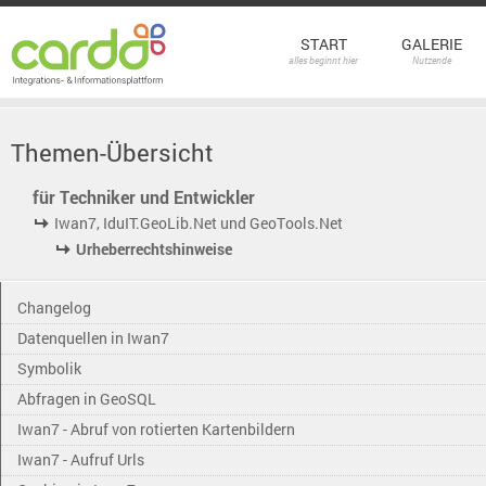
START
GALERIE
alles beginnt hier
Nutzende
Themen-Übersicht
für Techniker und Entwickler
Iwan7, IduIT.GeoLib.Net und GeoTools.Net
Urheberrechtshinweise
Changelog
Datenquellen in Iwan7
Symbolik
Abfragen in GeoSQL
Iwan7 - Abruf von rotierten Kartenbildern
Iwan7 - Aufruf Urls