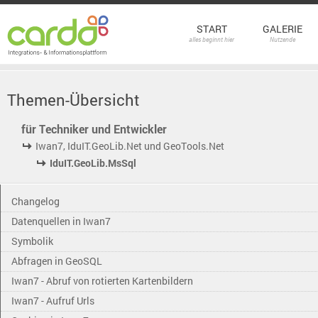
START
GALERIE
alles beginnt hier
Nutzende
Themen-Übersicht
für Techniker und Entwickler
Iwan7, IduIT.GeoLib.Net und GeoTools.Net
IduIT.GeoLib.MsSql
Changelog
Datenquellen in Iwan7
Symbolik
Abfragen in GeoSQL
Iwan7 - Abruf von rotierten Kartenbildern
Iwan7 - Aufruf Urls