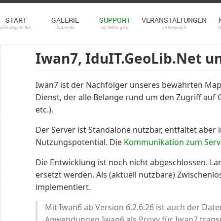
START
GALERIE
SUPPORT
VERANSTALTUNGEN
alles beginnt hier
Nutzende
wir helfen gern
im Gespräch
s
Iwan7, IduIT.GeoLib.Net u
Iwan7 ist der Nachfolger unseres bewährten Map
Dienst, der alle Belange rund um den Zugriff auf
etc.).
Der Server ist Standalone nutzbar, entfaltet abe
Nutzungspotential. Die
Kommunikation zum Serv
Die Entwicklung ist noch nicht abgeschlossen. Lan
ersetzt werden. Als (aktuell nutzbare) Zwischen
implementiert.
Mit Iwan6 ab Version 6.2.6.26 ist auch der Dat
Anwendungen Iwan6 als Proxy für Iwan7 tran