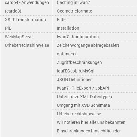
cardo4 - Anwendungen
Caching in Iwan7
(cardo3)
Geometrieformate
XSLT Transformation
Filter
PiB
Installation
WebMapServer
Iwan7 - Konfiguration
Urheberrechtshinweise
Zeichenvorgänge abfragebasiert
optimieren
Zugriffbeschränkungen
IduIT.GeoLib.MsSql
JSON Definitionen
Iwan7 - TileExport / JobAPI
Unterstütze XML Datentypen
Umgang mit XSD Schemata
Urheberrechtshinweise
Wir notieren hier alle uns bekannten
Einschränkungen hinsichtlich der