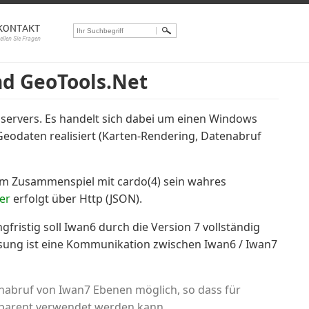
KONTAKT
tellen Sie Fragen
nd GeoTools.Net
servers. Es handelt sich dabei um einen Windows
 Geodaten realisiert (Karten-Rendering, Datenabruf
r im Zusammenspiel mit cardo(4) sein wahres
er
erfolgt über Http (JSON).
gfristig soll Iwan6 durch die Version 7 vollständig
lösung ist eine Kommunikation zwischen Iwan6 / Iwan7
enabruf von Iwan7 Ebenen möglich, so dass für
sparent verwendet werden kann.