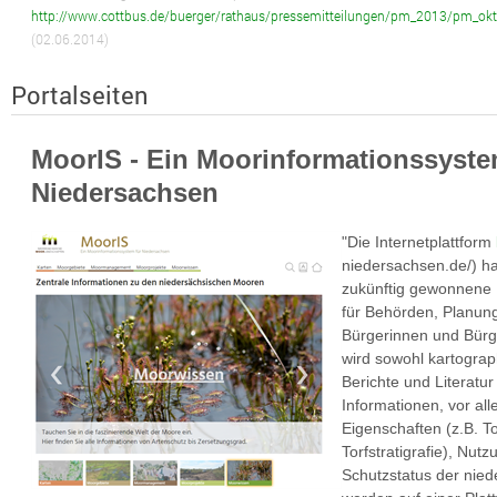
http://www.cottbus.de/buerger/rathaus/pressemitteilungen/pm_2013/pm_ok
(02.06.2014)
Portalseiten
MoorIS - Ein Moorinformationssyste
Niedersachsen
"Die Internetplattform
niedersachsen.de/) ha
zukünftig gewonnene 
für Behörden, Planung
Bürgerinnen und Bürge
wird sowohl kartograp
Berichte und Literat
Informationen, vor al
Eigenschaften (z.B. T
Torfstratigrafie), Nu
Schutzstatus der nie