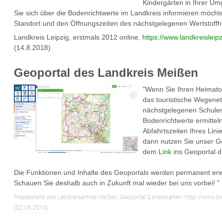
Kindergärten in Ihrer U
Sie sich über die Bodenrichtwerte im Landkreis informieren möch
Standort und den Öffnungszeiten des nächstgelegenen Wertstoffh
Landkreis Leipzig, erstmals 2012 online,
https://www.landkreisleip
(14.8.2018)
Geoportal des Landkreis Meißen
"Wenn Sie Ihren Heimator
das touristische Wegenet
nächstgelegenen Schule
Bodenrichtwerte ermitteln
Abfahrtszeiten Ihres Lin
dann nutzen Sie unser G
dem
Link
ins Geoportal 
Die Funktionen und Inhalte des Geoportals werden permanent erwei
Schauen Sie deshalb auch in Zukunft mal wieder bei uns vorbei! "
Pressestelle des Landratsamtes Meißen, Geoportal & Kreiskarten: http://www.k
(02.06.2014)