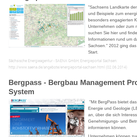
"Sachsens Landkarte der
und Beispiele zum energi
besonders engagierten
Unternehmen oder zum ri
suchen Sie hier und finde
Informationen rund um d
Sachsen." 2012 ging das
Start.
Sächsische Energieagentur - SAENA GmbH, Energieportal Sachsen:
http://www.saena.de/angebote/energieportal-sachsen.html (02.06.2014)
Bergpass - Bergbau Management Pr
System
"Mit
BergPass
bietet da
Energie und Geologie (L
an, über die sich Intere
Genehmigungs- und Betr
informieren können.
Unternehmen können zud