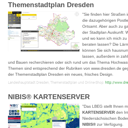
Themenstadtplan Dresden
"Sie finden hier Straßen
die dazugehörigen Postle
Ortsamt. Aber auch zu g
der Stadtplan Auskunft: W
und wo kann ich mich zu
beraten lassen? Die Lär
können Sie sich hausnu
lassen, außerdem in zah
und Bauen recherchieren oder sich rund um das Thema Hochwasse
Themen sind entsprechend der Rubriken von www.dresden.de gegli
der Themenstadtplan Dresden ein neues, frisches Design.
Landeshauptstadt Dresden, Themenstadtplan und Online-Shop:
http://www.dre
NIBIS® KARTENSERVER
"Das LBEG stellt Ihnen 
KARTENSERVER
den In
Niedersächsischen Bode
NIBIS®
zur Verfügung.