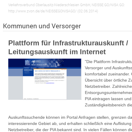
Verkehrsverbund Oberlausitz-Niederschlesien GmbH, NEISSE:GO/NISA:GO:
http://www.zvon.de/de/NEISSEGONISAGO/ (02.06.2014)
Kommunen und Versorger
Plattform für Infrastrukturauskunft /
Leitungsauskunft im Internet
"Die Plattform Infrastrukt
Versorger und Auskunfts
komfortabel zueinander. 
Übersicht über örtliche Z
Netzbetreiber. Zahlreich
Entsorgungsunternehmen 
PIA eintragen lassen und
Zuständigkeitsbereich di
Auskunftssuchende können im Portal Anfragen stellen, grenzen da
interessierende Gebiet ab, und erhalten schließlich eine Auflistung
Netzbetreiber, die der PIA bekannt sind. In vielen Fällen können d