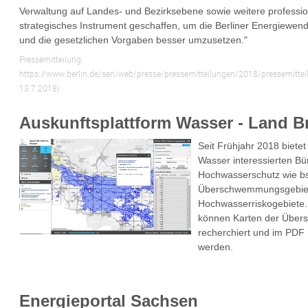
Verwaltung auf Landes- und Bezirksebene sowie weitere professio
strategisches Instrument geschaffen, um die Berliner Energiewen
und die gesetzlichen Vorgaben besser umzusetzen."
Pressemitteilung:
https://www.berlin.de/sen/web/presse/pressemitteilungen/2018/pressemitte
13.7.2018)
Auskunftsplattform Wasser - Land 
Seit Frühjahr 2018 bietet
Wasser interessierten B
Hochwasserschutz wie bs
Überschwemmungsgebie
Hochwasserriskogebiete.
können Karten der Übe
recherchiert und im PDF
werden.
Energieportal Sachsen