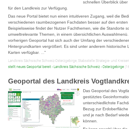
schnellen Überblick üb
für den Landkreis zur Verfügung.
Das neue Portal bietet nun einen intuitiveren Zugang, weil die B
verschiedenen raumbezogenen Fachdaten besser auf den ersten Bl
Beispielsweise findet der Nutzer Fachthemen, wie die Standorte so
umweltrelevante Themen, in einem übersichtlichen Auswahlmenü.
vorherigen Geoportal hat sich auch der Umfang der verschieden
Hintergrundkarten vergrößert. Es sind unter anderem historische Lu
Karten verfügbar. ..."
Landkreis Sächsische Schweiz-Osterzgebirge, Stabsstelle Strategie- und Kreise
stellt neues Geoportal bereit - Landkreis Sächsische Schweiz - Osterzgebirge
(1
Geoportal des Landkreis Vogtlandkr
Das Geoportal des Vogtla
gestütztes Geoinformati
unterschiedlichste Fachd
Bezug zur Erdoberfläche 
und je nach Bedarf wie
können.