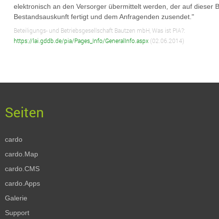
elektronisch an den Versorger übermittelt werden, der auf dieser Ba
Bestandsauskunft fertigt und dem Anfragenden zusendet."
Beteiligungs- und Betriebsgesellschaft Bautzen mbH, Was ist PIA?:
https://lai.gddb.de/pia/Pages_Info/GeneralInfo.aspx
(02.06.2014)
cardo
cardo.Map
cardo.CMS
cardo.Apps
Galerie
Support