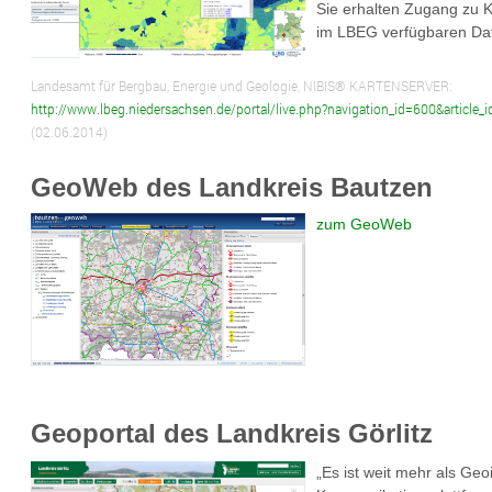
Sie erhalten Zugang zu Ka
im LBEG verfügbaren Da
Landesamt für Bergbau, Energie und Geologie, NIBIS® KARTENSERVER:
http://www.lbeg.niedersachsen.de/portal/live.php?navigation_id=600&articl
(02.06.2014)
GeoWeb des Landkreis Bautzen
zum GeoWeb
Geoportal des Landkreis Görlitz
„Es ist weit mehr als Geo