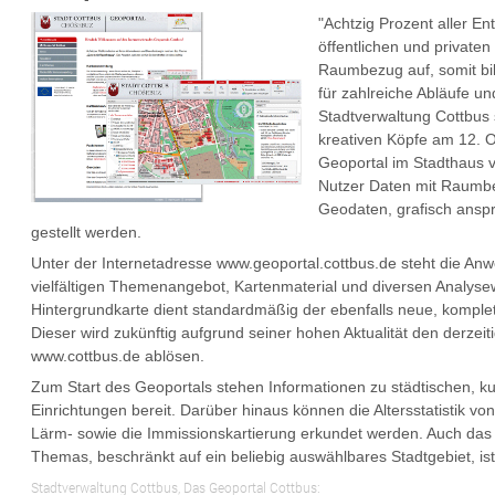
"Achtzig Prozent aller E
öffentlichen und private
Raumbezug auf, somit bil
für zahlreiche Abläufe u
Stadtverwaltung Cottbus s
kreativen Köpfe am 12. 
Geoportal im Stadthaus v
Nutzer Daten mit Raumb
Geodaten, grafisch ansp
gestellt werden.
Unter der Internetadresse www.geoportal.cottbus.de steht die An
vielfältigen Themenangebot, Kartenmaterial und diversen Analyse
Hintergrundkarte dient standardmäßig der ebenfalls neue, komplet
Dieser wird zukünftig aufgrund seiner hohen Aktualität den derzeit
www.cottbus.de ablösen.
Zum Start des Geoportals stehen Informationen zu städtischen, kul
Einrichtungen bereit. Darüber hinaus können die Altersstatistik vo
Lärm- sowie die Immissionskartierung erkundet werden. Auch da
Themas, beschränkt auf ein beliebig auswählbares Stadtgebiet, ist
Stadtverwaltung Cottbus, Das Geoportal Cottbus: