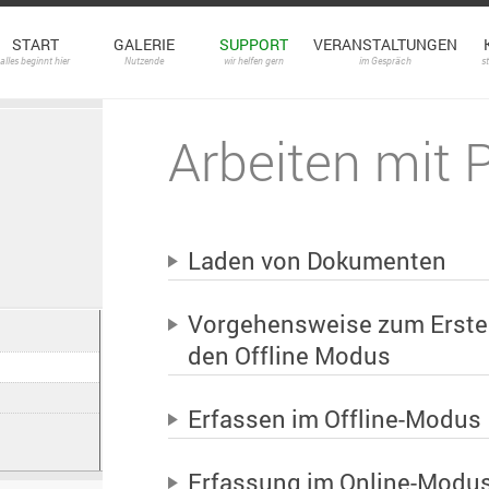
START
GALERIE
SUPPORT
VERANSTALTUNGEN
alles beginnt hier
Nutzende
wir helfen gern
im Gespräch
s
Arbeiten mit 
Laden von Dokumenten
Vorgehensweise zum Erstell
den Offline Modus
Erfassen im Offline-Modus
Erfassung im Online-Modu