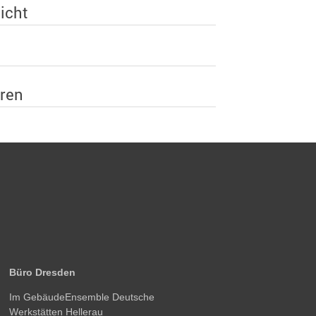
icht
eren
Büro Dresden
Im GebäudeEnsemble Deutsche
Werkstätten Hellerau