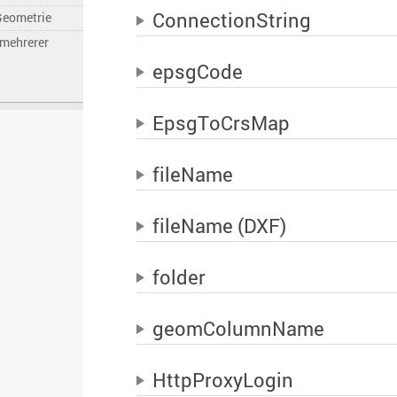
ConnectionString
Geometrie
mehrerer
epsgCode
EpsgToCrsMap
fileName
fileName (DXF)
folder
geomColumnName
HttpProxyLogin