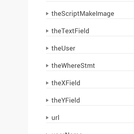
theScriptMakeImage
theTextField
theUser
theWhereStmt
theXField
theYField
url