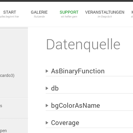
START
GALERIE
SUPPORT
VERANSTALTUNGEN
alles beginnt hier
Nutzende
wir helfen gern
im Gespräch
s
Datenquelle
AsBinaryFunction
(cardo3)
db
bgColorAsName
es
Coverage
ppen