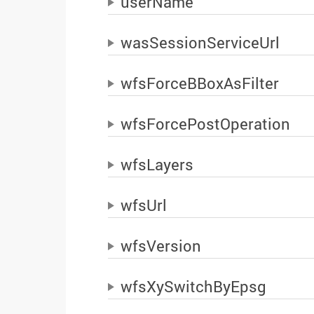
userName
wasSessionServiceUrl
wfsForceBBoxAsFilter
wfsForcePostOperation
wfsLayers
wfsUrl
wfsVersion
wfsXySwitchByEpsg