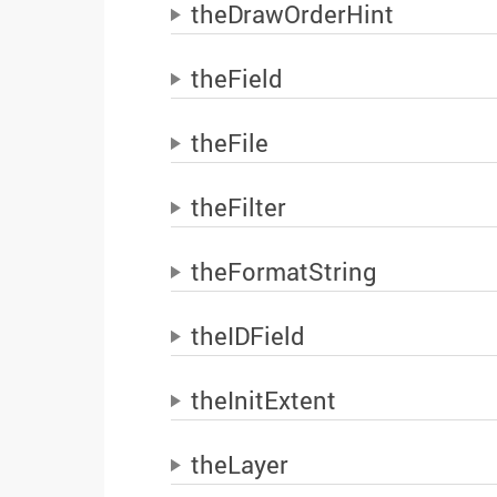
theDrawOrderHint
theField
theFile
theFilter
theFormatString
theIDField
theInitExtent
theLayer