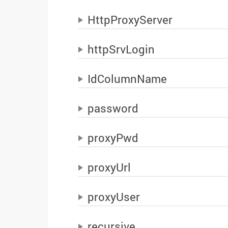
HttpProxyServer
httpSrvLogin
IdColumnName
password
proxyPwd
proxyUrl
proxyUser
recursive