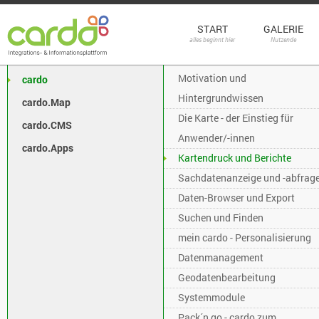
START
GALERIE
alles beginnt hier
Nutzende
Motivation und
cardo
Hintergrundwissen
cardo.Map
Die Karte - der Einstieg für
cardo.CMS
Anwender/-innen
cardo.Apps
Kartendruck und Berichte
Sachdatenanzeige und -abfrag
Daten-Browser und Export
Suchen und Finden
mein cardo - Personalisierung
Datenmanagement
Geodatenbearbeitung
Systemmodule
Pack´n go - cardo zum