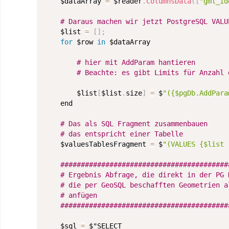
	$dataArray 
=
 $reader
.
ColumnsData
(
[
"gml_id
	$list 
=
[
]
;
for
 $row 
in
 $dataArray

# hier mit AddParam hantieren
# Beachte: es gibt Limits für Anzahl 
		$list
[
$list
.
size
]
=
 $
"({$pgDb.AddPara
	end

# Das als SQL Fragment zusammenbauen
# das entspricht einer Tabelle
	$valuesTablesFragment 
=
 $
"(VALUES {$list 
#########################################
# Ergebnis Abfrage, die direkt in der PG 
# die per GeoSQL beschafften Geometrien a
# anfügen
#########################################
	$sql 
=
 $"
SELECT