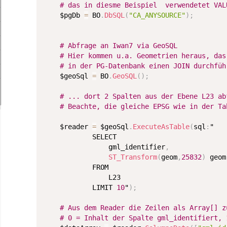
# das in diesme Beispiel  verwendetet VAL
	$pgDb 
=
 BO
.
DbSQL
(
"CA_ANYSOURCE"
)
;
# Abfrage an Iwan7 via GeoSQL
# Hier kommen u.a. Geometrien heraus, das
# in der PG-Datenbank einen JOIN durchfüh
	$geoSql 
=
 BO
.
GeoSQL
(
)
;
# ... dort 2 Spalten aus der Ebene L23 ab
# Beachte, die gleiche EPSG wie in der Ta
	$reader 
=
 $geoSql
.
ExecuteAsTable
(
sql
:
"

SELECT
				gml_identifier
,
ST_Transform
(
geom
,
25832
)
 geom

FROM
L23
LIMIT
10
"
)
;
# Aus dem Reader die Zeilen als Array[] z
# 0 = Inhalt der Spalte gml_identifiert, 