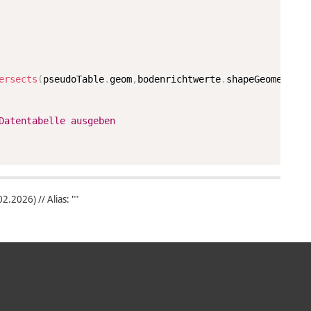
ersects
(
pseudoTable
.
geom
,
bodenrichtwerte
.
shapeGeometry
)
Datentabelle ausgeben
.2026) // Alias: ""