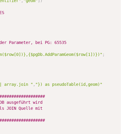
entifier"
,
"geom"
]
)
# Daraus machen wir jetzt PostgreSQL VALUES	
der Parameter, bei PG: 65535 
m($row[0])},{$pgDb.AddParamGeom($row[1])})"
;
| array.join "
,
"}) as pseudoTable(id,geom)"
###################
DB ausgeführt wird
ls JOIN Quelle mit
###################