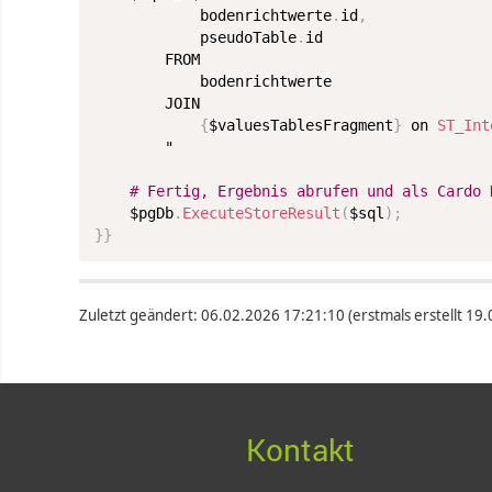
			bodenrichtwerte
.
id
,
			pseudoTable
.
id

FROM
			bodenrichtwerte

		JOIN

{
$valuesTablesFragment
}
 on 
ST_Int
		"

# Fertig, Ergebnis abrufen und als Cardo 
	$pgDb
.
ExecuteStoreResult
(
$sql
)
;
}
}
Zuletzt geändert: 06.02.2026 17:21:10 (erstmals erstellt 19.02
Kontakt