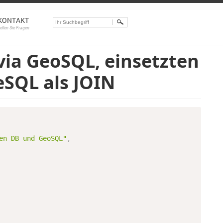
KONTAKT
tellen Sie Fragen
via GeoSQL, einsetzten
eSQL als JOIN
en DB und GeoSQL"
,