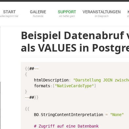
START
GALERIE
SUPPORT
VERANSTALTUNGEN
alles beginnt hier
Nutzende
wir helfen gern
im Gespräch
s
Beispiel Datenabruf 
als VALUES in Postgr
{
{
##
~
~
{
	htmlDescription
:
"Darstellung JOIN zwisch
	formats
:
[
"NativeCardoType"
]
}
~
~
##
}
}
{
{
	BO
.
StringContentInterpretation 
=
"None"
# Zugriff auf eine Datenbank