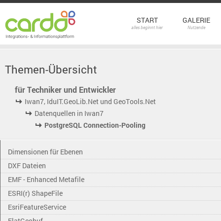
START
GALERIE
alles beginnt hier
Nutzende
Themen-Übersicht
für Techniker und Entwickler
Iwan7, IduIT.GeoLib.Net und GeoTools.Net
Datenquellen in Iwan7
PostgreSQL Connection-Pooling
Dimensionen für Ebenen
DXF Dateien
EMF - Enhanced Metafile
ESRI(r) ShapeFile
EsriFeatureService
FlatGeobuf