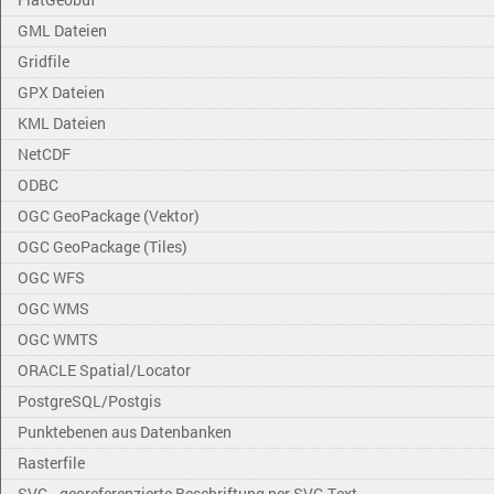
GML Dateien
Gridfile
GPX Dateien
KML Dateien
NetCDF
ODBC
OGC GeoPackage (Vektor)
OGC GeoPackage (Tiles)
OGC WFS
OGC WMS
OGC WMTS
ORACLE Spatial/Locator
PostgreSQL/Postgis
Punktebenen aus Datenbanken
Rasterfile
SVG - georeferenzierte Beschriftung per SVG Text