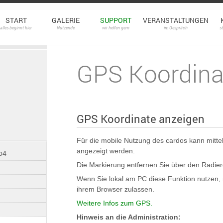
START
GALERIE
SUPPORT
VERANSTALTUNGEN
alles beginnt hier
Nutzende
wir helfen gern
im Gespräch
s
GPS Koordina
GPS Koordinate anzeigen
Für die mobile Nutzung des cardos kann mittel
angezeigt werden.
o4
Die Markierung entfernen Sie über den Radie
Wenn Sie lokal am PC diese Funktion nutzen, 
ihrem Browser zulassen.
Weitere Infos zum GPS.
Hinweis an die Administration: