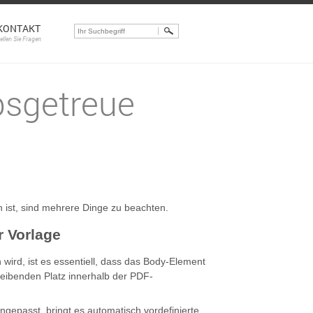
KONTAKT
tellen Sie Fragen
sgetreue
 ist, sind mehrere Dinge zu beachten.
r Vorlage
ird, ist es essentiell, dass das Body-Element
eibenden Platz innerhalb der PDF-
gepasst, bringt es automatisch vordefinierte