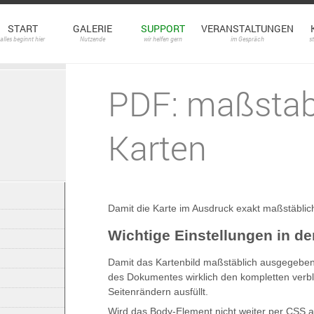
START
GALERIE
SUPPORT
VERANSTALTUNGEN
alles beginnt hier
Nutzende
wir helfen gern
im Gespräch
s
PDF: maßstab
Karten
Damit die Karte im Ausdruck exakt maßstäblich
Wichtige Einstellungen in de
Damit das Kartenbild maßstäblich ausgegeben w
des Dokumentes wirklich den kompletten verbl
Seitenrändern ausfüllt.
Wird das Body-Element nicht weiter per CSS an