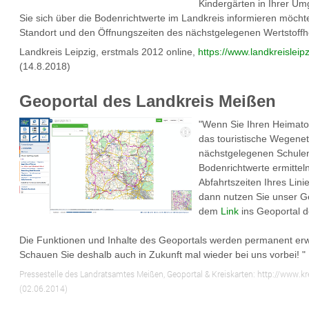
Kindergärten in Ihrer U
Sie sich über die Bodenrichtwerte im Landkreis informieren möch
Standort und den Öffnungszeiten des nächstgelegenen Wertstoffh
Landkreis Leipzig, erstmals 2012 online,
https://www.landkreisleip
(14.8.2018)
Geoportal des Landkreis Meißen
"Wenn Sie Ihren Heimator
das touristische Wegenet
nächstgelegenen Schule
Bodenrichtwerte ermitteln
Abfahrtszeiten Ihres Lin
dann nutzen Sie unser G
dem
Link
ins Geoportal 
Die Funktionen und Inhalte des Geoportals werden permanent erwei
Schauen Sie deshalb auch in Zukunft mal wieder bei uns vorbei! "
Pressestelle des Landratsamtes Meißen, Geoportal & Kreiskarten: http://www.k
(02.06.2014)