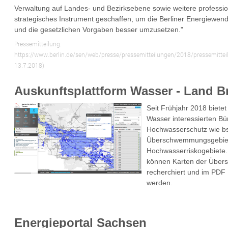
Verwaltung auf Landes- und Bezirksebene sowie weitere professio
strategisches Instrument geschaffen, um die Berliner Energiewen
und die gesetzlichen Vorgaben besser umzusetzen."
Pressemitteilung:
https://www.berlin.de/sen/web/presse/pressemitteilungen/2018/pressemitte
13.7.2018)
Auskunftsplattform Wasser - Land 
Seit Frühjahr 2018 bietet
Wasser interessierten B
Hochwasserschutz wie bs
Überschwemmungsgebie
Hochwasserriskogebiete.
können Karten der Übe
recherchiert und im PDF
werden.
Energieportal Sachsen