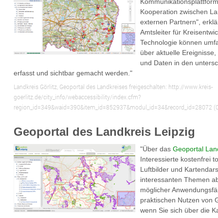
Kommunikationsplattform i
Kooperation zwischen L
externen Partnern", erkl
Amtsleiter für Kreisentwic
Technologie können umf
über aktuelle Ereignisse,
und Daten in den untersc
erfasst und sichtbar gemacht werden."
Landkreis Görlitz, Geoportal des Landkreises freigeschalten:
http://www.kreis-
goerlitz.de/city_info/webaccessibility/index.cfm?
region_id=349&waid=390&item_id=852937&modul_id=34&record_id=28072
(
Geoportal des Landkreis Leipzig
"Über das
Geoportal Land
Interessierte kostenfrei 
Luftbilder und Kartendars
interessanten Themen abr
möglicher Anwendungsfäl
praktischen Nutzen von 
wenn Sie sich über die K