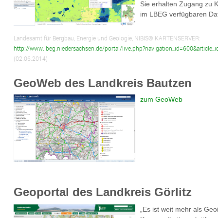
Sie erhalten Zugang zu Ka
im LBEG verfügbaren Da
Landesamt für Bergbau, Energie und Geologie, NIBIS® KARTENSERVER:
http://www.lbeg.niedersachsen.de/portal/live.php?navigation_id=600&articl
(02.06.2014)
GeoWeb des Landkreis Bautzen
zum GeoWeb
Geoportal des Landkreis Görlitz
„Es ist weit mehr als Geo