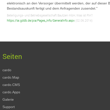
elektronisch an den Versorger übermittelt werden, der auf dieser Ba
Bestandsauskunft fertigt und dem Anfragenden zusendet."
Beteiligungs- und Betriebsgesellschaft Bautzen mbH, Was ist PIA?:
https://lai.gddb.de/pia/Pages_Info/GeneralInfo.aspx
(02.06.2014)
cardo
cardo.Map
cardo.CMS
cardo.Apps
Galerie
Support