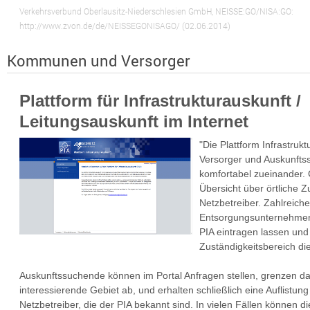
Verkehrsverbund Oberlausitz-Niederschlesien GmbH, NEISSE:GO/NISA:GO:
http://www.zvon.de/de/NEISSEGONISAGO/ (02.06.2014)
Kommunen und Versorger
Plattform für Infrastrukturauskunft /
Leitungsauskunft im Internet
"Die Plattform Infrastrukt
Versorger und Auskunfts
komfortabel zueinander. 
Übersicht über örtliche Z
Netzbetreiber. Zahlreich
Entsorgungsunternehmen 
PIA eintragen lassen und
Zuständigkeitsbereich di
Auskunftssuchende können im Portal Anfragen stellen, grenzen da
interessierende Gebiet ab, und erhalten schließlich eine Auflistung
Netzbetreiber, die der PIA bekannt sind. In vielen Fällen können d