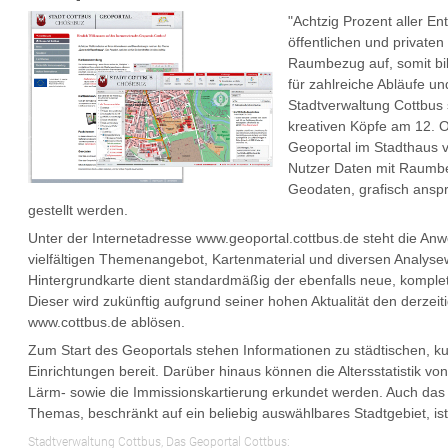
"Achtzig Prozent aller E
öffentlichen und private
Raumbezug auf, somit bil
für zahlreiche Abläufe u
Stadtverwaltung Cottbus s
kreativen Köpfe am 12. 
Geoportal im Stadthaus v
Nutzer Daten mit Raumb
Geodaten, grafisch ansp
gestellt werden.
Unter der Internetadresse www.geoportal.cottbus.de steht die An
vielfältigen Themenangebot, Kartenmaterial und diversen Analyse
Hintergrundkarte dient standardmäßig der ebenfalls neue, komplet
Dieser wird zukünftig aufgrund seiner hohen Aktualität den derzeit
www.cottbus.de ablösen.
Zum Start des Geoportals stehen Informationen zu städtischen, kul
Einrichtungen bereit. Darüber hinaus können die Altersstatistik vo
Lärm- sowie die Immissionskartierung erkundet werden. Auch da
Themas, beschränkt auf ein beliebig auswählbares Stadtgebiet, ist
Stadtverwaltung Cottbus, Das Geoportal Cottbus: