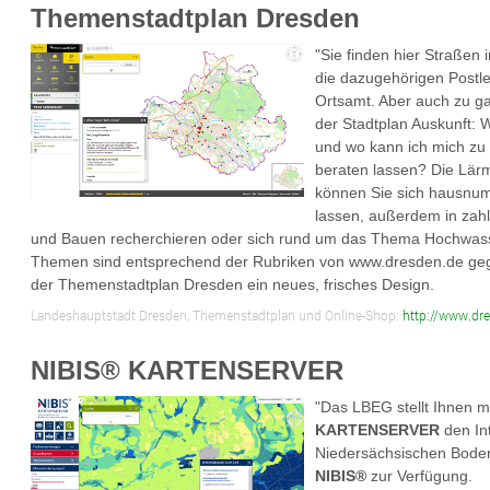
Themenstadtplan Dresden
"Sie finden hier Straßen
die dazugehörigen Postle
Ortsamt. Aber auch zu g
der Stadtplan Auskunft: W
und wo kann ich mich zu
beraten lassen? Die Lär
können Sie sich hausnu
lassen, außerdem in zah
und Bauen recherchieren oder sich rund um das Thema Hochwasse
Themen sind entsprechend der Rubriken von www.dresden.de gegli
der Themenstadtplan Dresden ein neues, frisches Design.
Landeshauptstadt Dresden, Themenstadtplan und Online-Shop:
http://www.dre
NIBIS® KARTENSERVER
"Das LBEG stellt Ihnen 
KARTENSERVER
den In
Niedersächsischen Bode
NIBIS®
zur Verfügung.