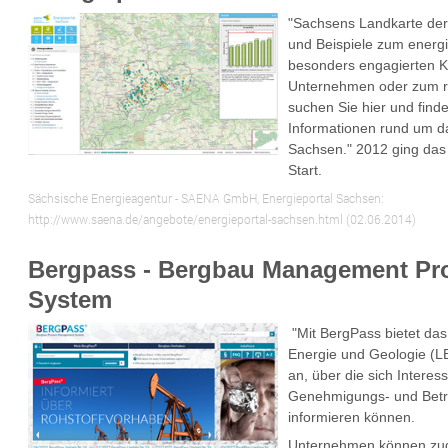
"Sachsens Landkarte der
und Beispiele zum energi
besonders engagierten
Unternehmen oder zum ri
suchen Sie hier und finde
Informationen rund um d
Sachsen." 2012 ging das
Start.
Sächsische Energieagentur - SAENA GmbH, Energieportal Sachsen:
http://www.saena.de/angebote/energieportal-sachsen.html (02.06.2014)
Bergpass - Bergbau Management Pr
System
"Mit
BergPass
bietet da
Energie und Geologie (L
an, über die sich Intere
Genehmigungs- und Betr
informieren können.
Unternehmen können zud