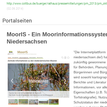
http://www.cottbus.de/buerger/rathaus/pressemitteilungen/pm_2013/pm_ok
(02.06.2014)
Portalseiten
MoorIS - Ein Moorinformationssyste
Niedersachsen
"Die Internetplattform
niedersachsen.de/) ha
zukünftig gewonnene 
für Behörden, Planung
Bürgerinnen und Bürge
wird sowohl kartograp
Berichte und Literat
Informationen, vor al
Eigenschaften (z.B. T
Torfstratigrafie), Nu
Schutzstatus der nie