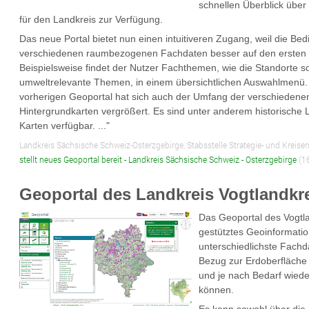
schnellen Überblick üb
für den Landkreis zur Verfügung.
Das neue Portal bietet nun einen intuitiveren Zugang, weil die B
verschiedenen raumbezogenen Fachdaten besser auf den ersten Bl
Beispielsweise findet der Nutzer Fachthemen, wie die Standorte so
umweltrelevante Themen, in einem übersichtlichen Auswahlmenü.
vorherigen Geoportal hat sich auch der Umfang der verschieden
Hintergrundkarten vergrößert. Es sind unter anderem historische Lu
Karten verfügbar. ..."
Landkreis Sächsische Schweiz-Osterzgebirge, Stabsstelle Strategie- und Kreise
stellt neues Geoportal bereit - Landkreis Sächsische Schweiz - Osterzgebirge
(1
Geoportal des Landkreis Vogtlandkr
Das Geoportal des Vogtla
gestütztes Geoinformati
unterschiedlichste Fachd
Bezug zur Erdoberfläche 
und je nach Bedarf wie
können.