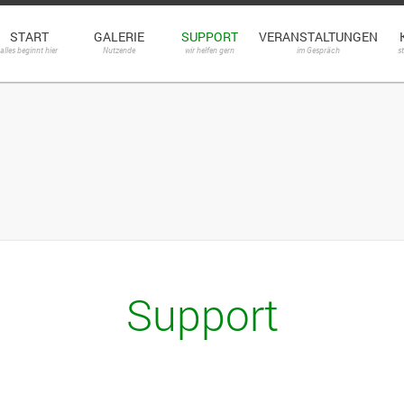
START
GALERIE
SUPPORT
VERANSTALTUNGEN
alles beginnt hier
Nutzende
wir helfen gern
im Gespräch
s
Support