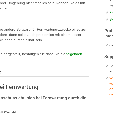
hrer Umgebung nicht möglich sein, können Sie es mit
Iw
suchen.
Fi
Sk
eine andere Software für Fernwartungszwecke einsetzen,
Prob
ere, dann sollte auch problemlos mit einem dieser
Inte
t Ihnen durchführbar sein.
d
g hergestellt, bestätigen Sie dass Sie die
folgenden
Sup
Bi
g
s
Wi
w
ei Fernwartung
e
g
enschutzrichtlinien bei Fernwartung durch die
elt GmbH