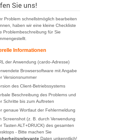
fen Sie uns!
r Problem schnellstmöglich bearbeiten
nnen, haben wir eine kleine Checkliste
ie Problembeschreibung für Sie
mmengestellt.
relle Informationen
RL der Anwendung (cardo-Adresse)
erwendete Browsersoftware mit Angabe
er Versionsnummer
rsion des Client-Betriebssystems
rbale Beschreibung des Problems und
r Schritte bis zum Auftreten
r genaue Wortlaut der Fehlermeldung
n Screenshot (z. B. durch Verwendung
er Tasten ALT+DRUCK) des gesamten
sktops - Bitte machen Sie
cherheitsrelevante
Daten unkenntlich!