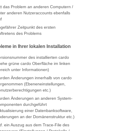
itt das Problem an anderen Computern /
ter anderen Nutzeraccounts ebenfalls
f
gefährer Zeitpunkt des ersten
ftretens des Problems
leme in Ihrer lokalen Installation
rsionsnummer des installierten cardo
iehe grüne cardo Oberfläche im linken
reich unter Informationen)
rden Änderungen innerhalb von cardo
orgenommen (Ebeneneinstellungen,
nutzerberechtigungen etc.)
urden Änderungen an anderen System-
omponenten durchgeführt
ktualisierung einer Datenbanksoftware,
derungen an der Domänenstruktur etc.)
f. ein Auszug aus dem Trace-File des
pservers (Einstellungen / Protokolle /