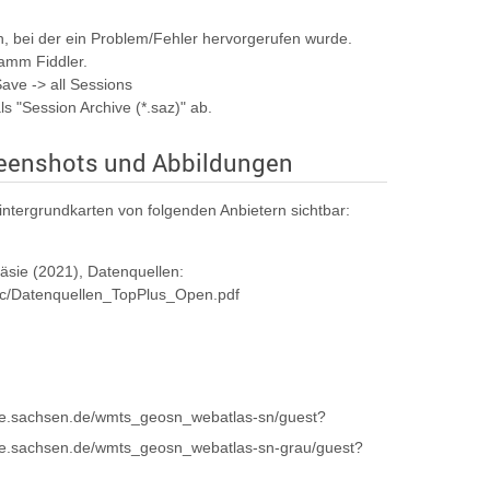
h, bei der ein Problem/Fehler hervorgerufen wurde.
amm Fiddler.
Save -> all Sessions
ls "Session Archive (*.saz)" ab.
reenshots und Abbildungen
intergrundkarten von folgenden Anbietern sichtbar:
sie (2021), Datenquellen:
ic/Datenquellen_TopPlus_Open.pdf
nste.sachsen.de/wmts_geosn_webatlas-sn/guest?
nste.sachsen.de/wmts_geosn_webatlas-sn-grau/guest?