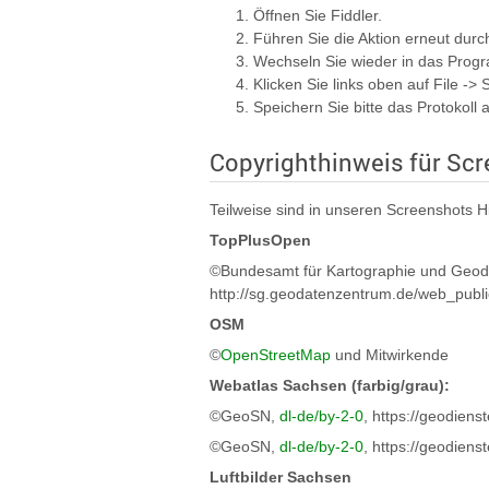
Öffnen Sie Fiddler.
Führen Sie die Aktion erneut durc
Wechseln Sie wieder in das Progr
Klicken Sie links oben auf File -> 
Speichern Sie bitte das Protokoll a
Copyrighthinweis für Sc
Teilweise sind in unseren Screenshots H
TopPlusOpen
©Bundesamt für Kartographie und Geodä
http://sg.geodatenzentrum.de/web_publ
OSM
©
OpenStreetMap
und Mitwirkende
Webatlas Sachsen (farbig/grau):
©GeoSN,
dl-de/by-2-0
, https://geodie
©GeoSN,
dl-de/by-2-0
, https://geodie
Luftbilder Sachsen