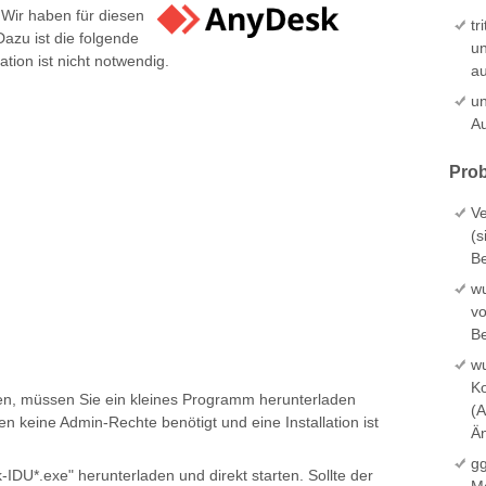
Wir haben für diesen
tr
azu ist die folgende
un
tion ist nicht notwendig.
au
un
Au
Prob
Ve
(s
Be
wu
v
Be
w
K
en, müssen Sie ein kleines Programm herunterladen
(A
n keine Admin-Rechte benötigt und eine Installation ist
Än
gg
-IDU*.exe" herunterladen und direkt starten. Sollte der
Ma