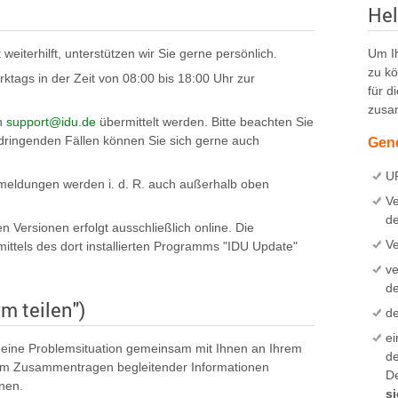
Hel
iterhilft, unterstützen wir Sie gerne persönlich.
Um Ih
zu kö
tags in der Zeit von 08:00 bis 18:00 Uhr zur
für d
zusa
an
support@idu.de
übermittelt werden. Bitte beachten Sie
 dringenden Fällen können Sie sich gerne auch
Gene
U
emmeldungen werden i. d. R. auch außerhalb oben
V
d
 Versionen erfolgt ausschließlich online. Die
Ve
 mittels des dort installierten Programms "IDU Update"
ve
de
m teilen")
de
ei
ir eine Problemsituation gemeinsam mit Ihnen an Ihrem
d
eim Zusammentragen begleitender Informationen
De
nnen.
si